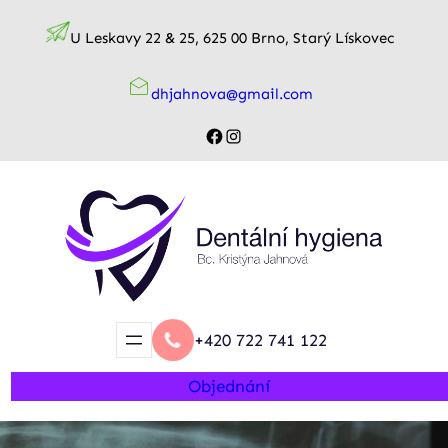
Přeskočit
U Leskavy 22 & 25, 625 00 Brno, Starý Lískovec
na
obsah
dhjahnova@gmail.com
Facebook
Instagram
+420 722 741 122
Objednání