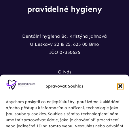
pravidelné hygieny
Dentální hygiena Bc. Kristýna Jahnová
U Leskavy 22 & 25, 625 00 Brno
IČO 07350635
O Nás
Ceník
Spravovat Souhlas
Dentální Hygiena
Bělení Zubů
Abychom poskytli co nejlepší služby, používáme k ukládání
Kontakt
a/nebo přístupu k informacím o zařízení, technologie jako
jsou soubory cookies. Souhlas s těmito technologiemi nám
umožní zpracovávat údaje, jako je chování při procházení
nebo jedinečná ID na tomto webu. Nesouhlas nebo odvolání