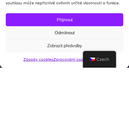
souhlasu může nepříznivě ovlivnit určité vlastnosti a funkce.
Facebook
Příjmout
Instagram
Odmítnout
Zobrazit předvolby
Czech
Zásady cookies
Zpracování osobních údajů
Zásady cookies (EU)
Zpracování osobních údajů (GDPR)
Proudly powered by
WordPress