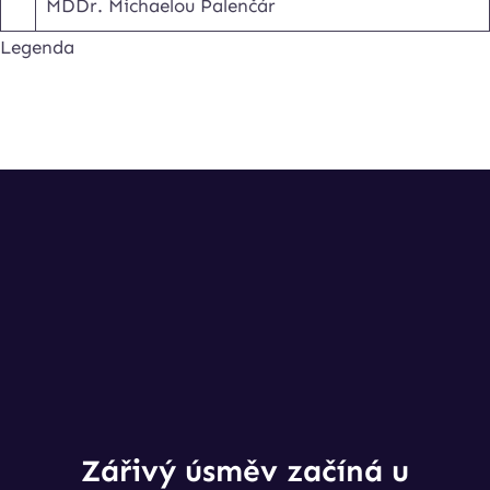
MDDr. Michaelou Palenčár
Legenda
Zářivý úsměv začíná u